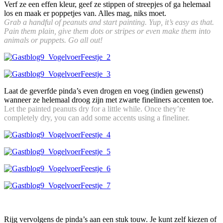
Verf ze een effen kleur, geef ze stippen of streepjes of ga helemaal
los en maak er poppetjes van. Alles mag, niks moet.
Grab a handful of peanuts and start painting. Yup, it’s easy as that.
Pain them plain, give them dots or stripes or even make them into
animals or puppets. Go all out!
Laat de geverfde pinda’s even drogen en voeg (indien gewenst)
wanneer ze helemaal droog zijn met zwarte fineliners accenten toe.
Let the painted peanuts dry for a little while. Once they’re
completely dry, you can add some accents using a fineliner.
Rijg vervolgens de pinda’s aan een stuk touw. Je kunt zelf kiezen of