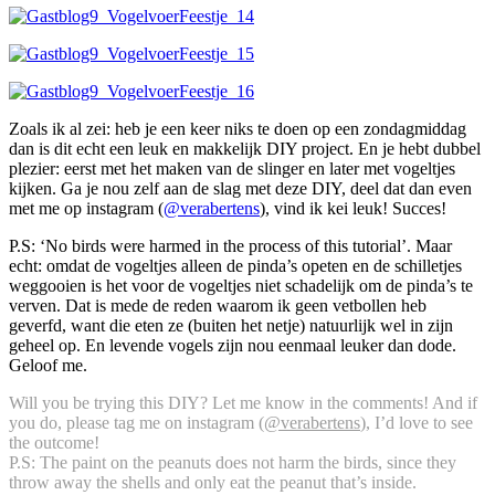
Zoals ik al zei: heb je een keer niks te doen op een zondagmiddag
dan is dit echt een leuk en makkelijk DIY project. En je hebt dubbel
plezier: eerst met het maken van de slinger en later met vogeltjes
kijken. Ga je nou zelf aan de slag met deze DIY, deel dat dan even
met me op instagram (
@verabertens
), vind ik kei leuk! Succes!
P.S: ‘No birds were harmed in the process of this tutorial’. Maar
echt: omdat de vogeltjes alleen de pinda’s opeten en de schilletjes
weggooien is het voor de vogeltjes niet schadelijk om de pinda’s te
verven. Dat is mede de reden waarom ik geen vetbollen heb
geverfd, want die eten ze (buiten het netje) natuurlijk wel in zijn
geheel op. En levende vogels zijn nou eenmaal leuker dan dode.
Geloof me.
Will you be trying this DIY? Let me know in the comments! And if
you do, please tag me on instagram (
@verabertens
), I’d love to see
the outcome!
P.S: The paint on the peanuts does not harm the birds, since they
throw away the shells and only eat the peanut that’s inside.