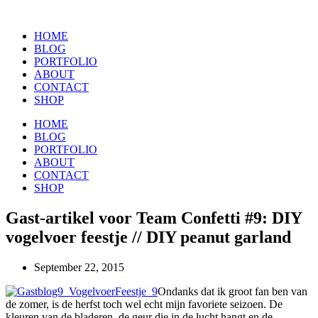
HOME
BLOG
PORTFOLIO
ABOUT
CONTACT
SHOP
HOME
BLOG
PORTFOLIO
ABOUT
CONTACT
SHOP
Gast-artikel voor Team Confetti #9: DIY
vogelvoer feestje // DIY peanut garland
September 22, 2015
Ondanks dat ik groot fan ben van
de zomer, is de herfst toch wel echt mijn favoriete seizoen. De
kleuren van de bladeren, de geur die in de lucht hangt en de