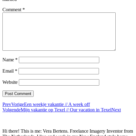
Comment
*
Name
*
Email
*
Website
Prev
Vorige
Een weekje vakantie // A week off
Volgende
Mijn vakantie op Texel // Our vacation in Texel
Next
Hi there! This is me: Vera Bertens. Freelance Imagery Inventor from