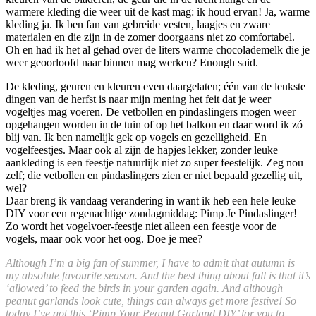
warmere kleding die weer uit de kast mag: ik houd ervan! Ja, warme
kleding ja. Ik ben fan van gebreide vesten, laagjes en zware
materialen en die zijn in de zomer doorgaans niet zo comfortabel.
Oh en had ik het al gehad over de liters warme chocolademelk die je
weer geoorloofd naar binnen mag werken? Enough said.
De kleding, geuren en kleuren even daargelaten; één van de leukste
dingen van de herfst is naar mijn mening het feit dat je weer
vogeltjes mag voeren. De vetbollen en pindaslingers mogen weer
opgehangen worden in de tuin of op het balkon en daar word ik zó
blij van. Ik ben namelijk gek op vogels en gezelligheid. En
vogelfeestjes. Maar ook al zijn de hapjes lekker, zonder leuke
aankleding is een feestje natuurlijk niet zo super feestelijk. Zeg nou
zelf; die vetbollen en pindaslingers zien er niet bepaald gezellig uit,
wel?
Daar breng ik vandaag verandering in want ik heb een hele leuke
DIY voor een regenachtige zondagmiddag: Pimp Je Pindaslinger!
Zo wordt het vogelvoer-feestje niet alleen een feestje voor de
vogels, maar ook voor het oog. Doe je mee?
Although I’m a big fan of summer, I have to admit that autumn is
my absolute favourite season. And the best thing about fall is that it’s
‘allowed’ to feed the birds in your garden again. And although
peanut garlands look cute, things can always get more festive! So
today I’ve got this ‘Pimp Your Peanut Garland DIY’ for you to