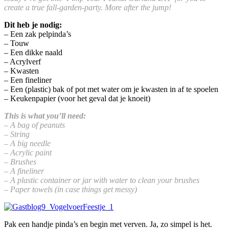
create a true fall-garden-party. More after the jump!
Dit heb je nodig:
– Een zak pelpinda’s
– Touw
– Een dikke naald
– Acrylverf
– Kwasten
– Een fineliner
– Een (plastic) bak of pot met water om je kwasten in af te spoelen
– Keukenpapier (voor het geval dat je knoeit)
This is what you’ll need:
– A bag of peanuts
– String
– A big needle
– Acrylic paint
– Brushes
– A fineliner
– A plastic container or jar with water to clean your brushes
– Paper towels (in case things get messy)
Pak een handje pinda’s en begin met verven. Ja, zo simpel is het.